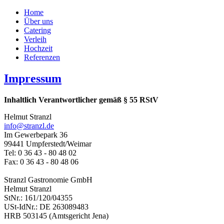
Home
Über uns
Catering
Verleih
Hochzeit
Referenzen
Impressum
Inhaltlich Verantwortlicher gemäß § 55 RStV
Helmut Stranzl
info@stranzl.de
Im Gewerbepark 36
99441 Umpferstedt/Weimar
Tel: 0 36 43 - 80 48 02
Fax: 0 36 43 - 80 48 06
Stranzl Gastronomie GmbH
Helmut Stranzl
StNr.: 161/120/04355
USt-IdNr.: DE 263089483
HRB 503145 (Amtsgericht Jena)