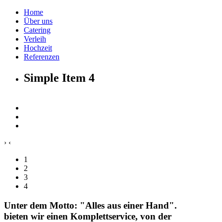
Home
Über uns
Catering
Verleih
Hochzeit
Referenzen
Simple Item 4
›
‹
1
2
3
4
Unter dem Motto: "Alles aus einer Hand".
bieten wir einen Komplettservice, von der