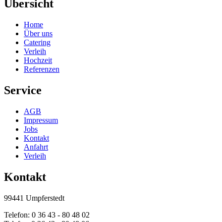
Übersicht
Home
Über uns
Catering
Verleih
Hochzeit
Referenzen
Service
AGB
Impressum
Jobs
Kontakt
Anfahrt
Verleih
Kontakt
99441 Umpferstedt
Telefon: 0 36 43 - 80 48 02