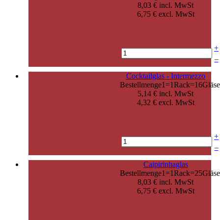
8,03 € incl. MwSt
6,75 € excl. MwSt
+
–
Cocktailglas - Intermezzo
Bestellmenge1=1Rack=16Gläse
5,14 € incl. MwSt
4,32 € excl. MwSt
+
–
Caipirinhaglas
Bestellmenge1=1Rack=25Gläse
8,03 € incl. MwSt
6,75 € excl. MwSt