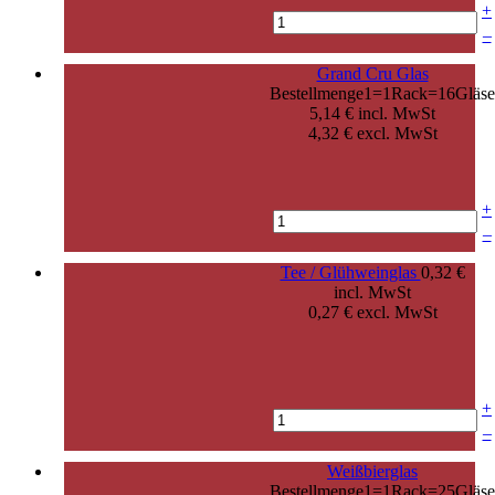
+
–
Grand Cru Glas
Bestellmenge1=1Rack=16Gläse
5,14 € incl. MwSt
4,32 € excl. MwSt
+
–
Tee / Glühweinglas
0,32 €
incl. MwSt
0,27 € excl. MwSt
+
–
Weißbierglas
Bestellmenge1=1Rack=25Gläse