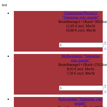
test
Champagner/Prosseco
"Spiegelau vino grande"
Bestellmenge1=1Rack=36Gläse
12,85 € incl. MwSt
10,80 € excl. MwSt
+
–
Weißweinglas "Spiegelau
vino grande"
Bestellmenge1=1Rack=25Gläse
8,93 € incl. MwSt
7,50 € excl. MwSt
+
–
Rotweinglas "Spiegelau vino
grande"