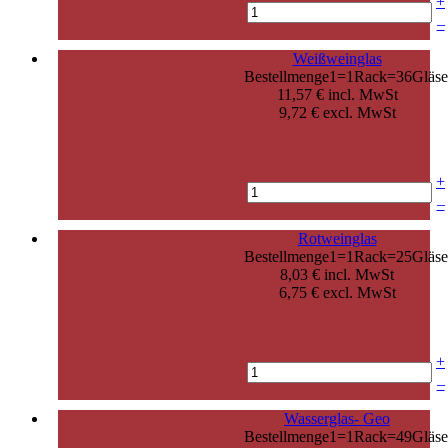
+
–
Weißweinglas
Bestellmenge1=1Rack=36Gläse
11,57 € incl. MwSt
9,72 € excl. MwSt
+
–
Rotweinglas
Bestellmenge1=1Rack=25Gläse
8,03 € incl. MwSt
6,75 € excl. MwSt
+
–
Wasserglas- Geo
Bestellmenge1=1Rack=49Gläse