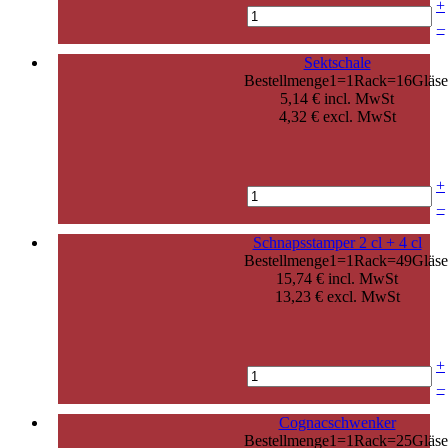
+
–
Sektschale
Bestellmenge1=1Rack=16Gläse
5,14 € incl. MwSt
4,32 € excl. MwSt
+
–
Schnapsstamper 2 cl + 4 cl
Bestellmenge1=1Rack=49Gläse
15,74 € incl. MwSt
13,23 € excl. MwSt
+
–
Cognacschwenker
Bestellmenge1=1Rack=25Gläse