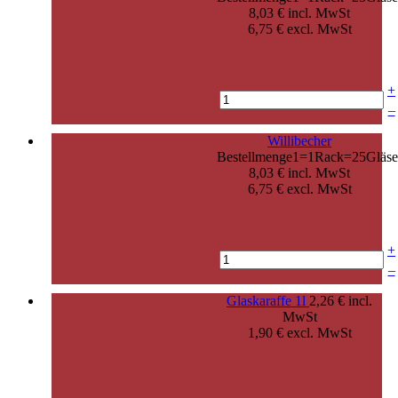
8,03 € incl. MwSt
6,75 € excl. MwSt
+
–
Willibecher
Bestellmenge1=1Rack=25Gläse
8,03 € incl. MwSt
6,75 € excl. MwSt
+
–
Glaskaraffe 1l
2,26 € incl.
MwSt
1,90 € excl. MwSt