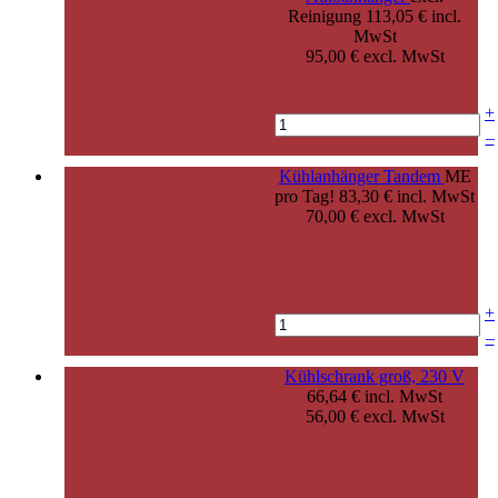
Reinigung
113,05 € incl.
MwSt
95,00 € excl. MwSt
+
–
Kühlanhänger Tandem
ME
pro Tag!
83,30 € incl. MwSt
70,00 € excl. MwSt
+
–
Kühlschrank groß, 230 V
66,64 € incl. MwSt
56,00 € excl. MwSt