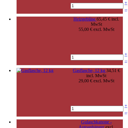
+
–
Heizgebläse
65,45 € incl.
MwSt
55,00 € excl. MwSt
+
–
Gasflasche, 12 kg
34,51 €
incl. MwSt
29,00 € excl. MwSt
+
–
Gulaschkanone -
Autoanhänger
excl.