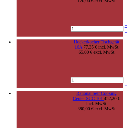
120,00 € excl. MwSt
+
–
Hockerkocher Tischgerät
16A
77,35 € incl. MwSt
65,00 € excl. MwSt
+
–
Rational Self Cooking
Center SCC 101
452,20 €
incl. MwSt
380,00 € excl. MwSt