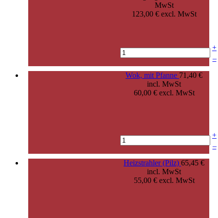
MwSt
123,00 € excl. MwSt
+
–
Wok, mit Pfanne
71,40 €
incl. MwSt
60,00 € excl. MwSt
+
–
Heizstrahler (Pilz)
65,45 €
incl. MwSt
55,00 € excl. MwSt