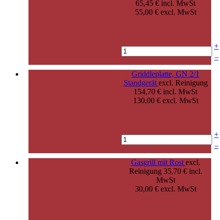
65,45 € incl. MwSt
55,00 € excl. MwSt
+
–
Griddleplatte, GN 2/1
Standgerät
excl. Reinigung
154,70 € incl. MwSt
130,00 € excl. MwSt
+
–
Gasgrill mit Rost
excl.
Reinigung
35,70 € incl.
MwSt
30,00 € excl. MwSt