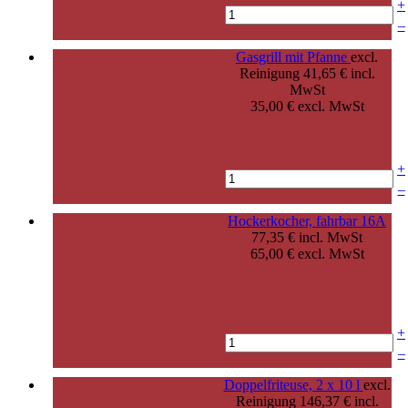
+
–
Gasgrill mit Pfanne
excl.
Reinigung
41,65 € incl.
MwSt
35,00 € excl. MwSt
+
–
Hockerkocher, fahrbar 16A
77,35 € incl. MwSt
65,00 € excl. MwSt
+
–
Doppelfriteuse, 2 x 10 l
excl.
Reinigung
146,37 € incl.