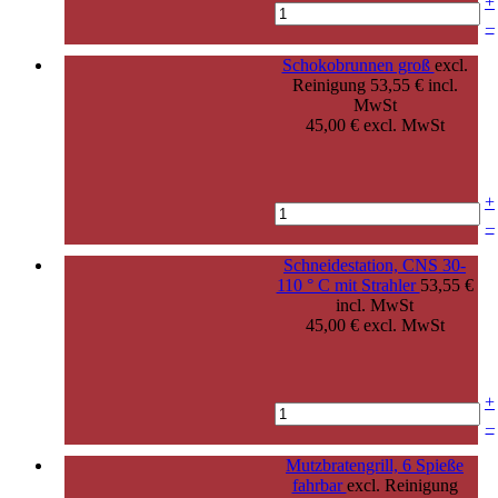
+
–
Schokobrunnen groß
excl.
Reinigung
53,55 € incl.
MwSt
45,00 € excl. MwSt
+
–
Schneidestation, CNS 30-
110 ° C mit Strahler
53,55 €
incl. MwSt
45,00 € excl. MwSt
+
–
Mutzbratengrill, 6 Spieße
fahrbar
excl. Reinigung