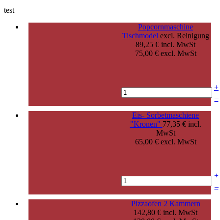
test
Popcornmaschine
Tischmodel
excl. Reinigung
89,25 € incl. MwSt
75,00 € excl. MwSt
+
–
Eis- Sorbetmaschiene
"Kronen"
77,35 € incl.
MwSt
65,00 € excl. MwSt
+
–
Pizzaofen 2 Kammern
142,80 € incl. MwSt