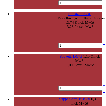
+
–
Ramazotti-Glas
Bestellmenge1=1Rack=49Gläse
15,74 € incl. MwSt
13,23 € excl. MwSt
+
–
Spagetti-Löffel
1,19 € incl.
MwSt
1,00 € excl. MwSt
+
–
Suppenlöffel rustikal
0,31 €
incl. MwSt