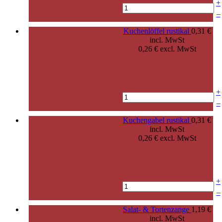
+
–
Kuchenlöffel rustikal
0,31 €
incl. MwSt
0,26 € excl. MwSt
+
–
Kuchengabel rustikal
0,31 €
incl. MwSt
0,26 € excl. MwSt
+
–
Salat- & Tortenzange
1,19 €
incl. MwSt