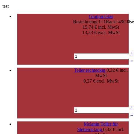
test
Grappa-Glas
Bestellmenge1=1Rack=49Gläse
15,74 € incl. MwSt
13,23 € excl. MwSt
+
–
Teller rechteckig
0,32 € incl.
MwSt
0,27 € excl. MwSt
+
–
Melanin Teller für
Stehempfang
0,32 € incl.