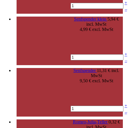
+
–
Senfspender klein
5,94 €
incl. MwSt
4,99 € excl. MwSt
+
–
Senfspender
11,31 € incl.
MwSt
9,50 € excl. MwSt
+
–
Romeo-Julia-Teller
0,32 €
incl. MwSt