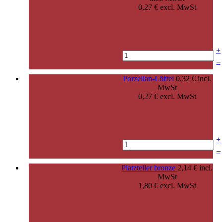
0,27 € excl. MwSt
+
–
Porzellan-Löffel
0,32 € incl.
MwSt
0,27 € excl. MwSt
+
–
Platzteller bronze
2,14 € incl.
MwSt
1,80 € excl. MwSt