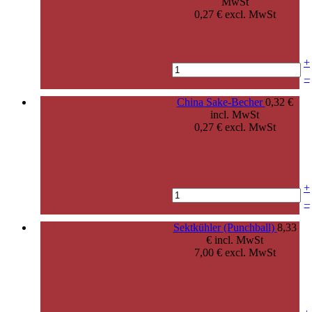
MwSt
0,27 € excl. MwSt
+
–
China Sake-Becher
0,32 €
incl. MwSt
0,27 € excl. MwSt
+
–
Sektkühler (Punchball)
8,33
€ incl. MwSt
7,00 € excl. MwSt