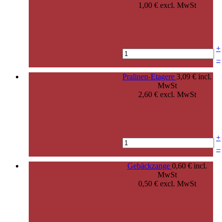
1,00 € excl. MwSt
+
–
Pralinen-Etagere
3,09 € incl.
MwSt
2,60 € excl. MwSt
+
–
Gebäckzange
0,60 € incl.
MwSt
0,50 € excl. MwSt